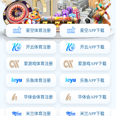
下载APP
kaiyun体育网页版登录入口下载公司简
介
kaiyun体育网页版登录入口下载
是一家面向全球市场的综合
体育赛事直播与数据服务平台，专注于为体育迷打造高品质
的数字化观赛体验。我们整合
高清赛事直播、数据分析、多
终端同步
等核心功能，为用户提供一站式的kaiyun体育网页
版登录入口下载服务。