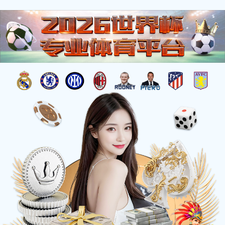
注册入口
KAIYUN体育网页版登录
入口下载
· 体育观看更便捷
连接你的赛事视野，打造球迷专属的数字主场。
kaiyun体
育网页版登录入口下载网页版
提供多终端支持、高清视
频、 实时比分与赛事推荐，让你随时随地畅享体育内容。
网页端入口