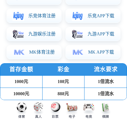
平台通过多项国际安全认证，系统架构稳定高效，全面适配
APP、PC 和移动网页端。在东南亚、中东、欧洲等区域建立
了本地化技术与客服团队，确保每位用户都能获得便捷、可
靠的服务体验。
截至目前，kaiyun体育网页版登录入口下载 已拥有超
100 万
+
注册用户，服务网络覆盖十余国家与地区，日均访问量持
续增长，深受广大体育爱好者喜爱。
我们将继续秉持“
技术创新、用户至上、安全高效
”的理念，
持续优化产品架构与内容体验，致力于成为全球领先的
kaiyun体育网页版登录入口下载平台。